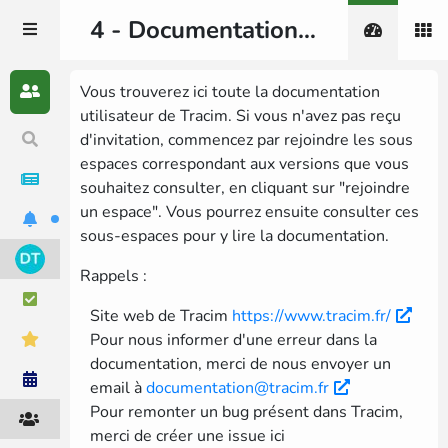
Notifications
4 - Documentation 🇫🇷
2 d
Damien Accorsi
commented on
5.13 -
Vous trouverez ici toute la documentation
Kanban
[version en développement]
utilisateur de Tracim. Si vous n'avez pas reçu
d'invitation, commencez par rejoindre les sous
1 w
Damien Accorsi
commented on
Release 2026.07 - Actualité de
2 - Actualités 🇫🇷 / 🇬🇧
espaces correspondant aux versions que vous
Damien Accorsi le 28 juil. 2026,
souhaitez consulter, en cliquant sur "rejoindre
11:49:15
1 w
Damien Accorsi
mentioned everyone in
un espace". Vous pourrez ensuite consulter ces
Release 2026.07 - Actualité de
2 - Actualités 🇫🇷 / 🇬🇧
Damien Accorsi le 28 juil. 2026,
sous-espaces pour y lire la documentation.
11:49:15
1 w
Damien Accorsi
created
Release
Rappels :
2026.07 - Actualité de Damien
2 - Actualités 🇫🇷 / 🇬🇧
Accorsi le 28 juil. 2026, 11:49:15
Site web de Tracim
https://www.tracim.fr/
1 w
Damien Accorsi
commented on
Tracim
- les nouveautés
Pour nous informer d'une erreur dans la
4 - Documentation 🇫🇷
documentation, merci de nous envoyer un
1 w
Damien Accorsi
mentioned everyone in
email à
documentation@tracim.fr
Tracim - les nouveautés
4 - Documentation 🇫🇷
Pour remonter un bug présent dans Tracim,
merci de créer une issue ici
1 w
Damien Accorsi
commented on
Tracim